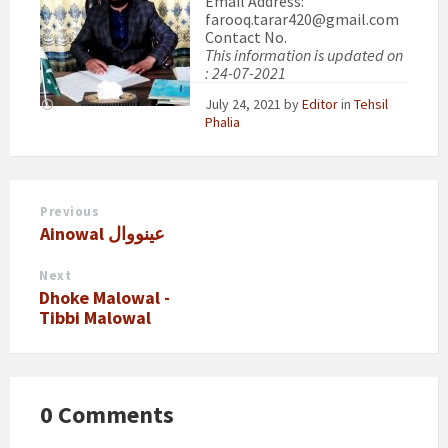
Email Address:
farooq.tarar420@gmail.com
Contact No.
This information is updated on
: 24-07-2021
July 24, 2021
by
Editor
in
Tehsil
Phalia
Previous
Ainowal عینووال
Next
Dhoke Malowal -
Tibbi Malowal
0 Comments