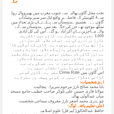
جگہ
تخت محل گاؤں پھالیہ سے جنوب مغرب میں بھیرووال روڈ
سے 4 کلومیٹر کے فاصلے پر واقع ایک سر سبز وشاداب
گاؤں ہے۔ تقسیمِ ہندوستان سے پہلے یہاں بڑی تعداد میں
سکھ موجود تھے جن کی جگہ بعد میں ہندوستان سے آنے
والے مہاجرین یہاں آکر آباد ہو گئے۔اس کی کل آبادی
3،000 نفوس پر مشتمل ہے۔ گاؤں میں اکثریت
تارڑ برادری کی ہے۔ اس کے علاوہ گوندل اور
وڑائچ برادی بھی موجود ہے۔ گاؤں کے لوگوں کا
ذریعہ معاش کھیتی باڑی کے علاوہ تجارت وغیرہ
ہے اور گاؤں کے بیشتر نوجوان بیرونِ ملک مقیم
ہیں ۔ پورے گاؤں میں دیوبندی مسلک کے علاوہ
کوئی اور مسلک موجود نہ ہے۔ جس کی وجہ سے
گاؤں میں کوئی مذہبی انتشار نہیں ہے۔
اس گاؤں میں Crime Rate صفر ہے۔
گاؤں کوئی
لڑائی جھگڑا نہیں نہ کوئی پیشہ ور مجرم ہے
اہم شخصیات:
بابا محمد صالح تارڑ مرحوم سربراہ پنچائیت
مولانا قاری حسین علی تلوکر صاحب خطیب جامع مسجد
میاں عبدالولی پھالیہ
معروف سماجی شخصیت
چوہدری محمد اصغر تارڑ
اعلى تعلیم یافتہ لوگ:
حافظ عبدالخالق( ایم فل) علومِ اسلامیہ