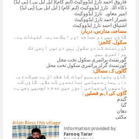
فاروق احمد تارڑ ایڈووکیٹ (ایم کام)( ایل ایل بی ) (بی ایڈ)
ذکاء اللہ تارڑ ایڈووکیٹ (ایم کام) ( ایل ایل بی) (بی ایڈ)
امیر معاویہ تارڑ ایڈووکیٹ
شیراز احمد تارڑ ایڈووکیٹ
اشتیاق احمد تارڑ ایڈووکیٹ
مساجد، مدارس، دربار:
گاؤں میں دو مساجد اور ایک مدرسہ للبنات ہے۔
سکول، کالجز:
گورنمنٹ کے دو سکول ہیں دونوں ابھی تک
پرائمری ہیں
گورنمنٹ پرائمری سکول تخت محل
گورنمنٹ گرلز پرائمری سکول تخت محل
گائوں کے مسائل:
گاؤں بنیادی سہولیات کا فقدان ہے جس کے ذمہ
دار ہمارے سیاسی نمائندوں کے علاوہ گاؤں کے
باسیوں کی سیاسی امور میں عدم دلچسپی بھی ہے
گاؤں کی اہم فصلیں :
گندم
گنا
دھان
مکئی
Allah Bless this village
Information provided by:
Farooq Tarar