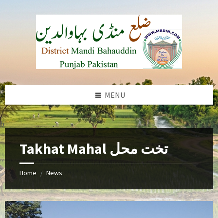
Skip
Skip
Skip
to
to
to
content
left
footer
sidebar
MENU
b
Takhat Mahal تخت محل
Home
News
/