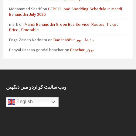
Mohammad Sharif
on
GEPCO Load Shedding Schedule in Mandi
Bahauddin July 2026
mark
on
Mandi Bahauddin Green Bus Service: Routes, Ticket
Price, Timetable
Engr. Zainab Nadeem
on
BadshahPur بادشاہ پور
Danyal Hassan gondal bhachar
on
Bhachar بھچر
ویب سائیٹ کو اردو میں دیکھیں
English