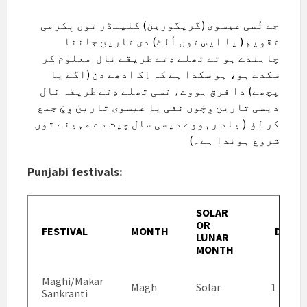
جے تُسی عیسوی (گریگورین) کلینڈر توں بِکرمی
تقویم ( یا ایس توں اُلٹ) دی تاریخ جاننا
چاہندے ہو تے تھلے دِتے طریقے نال معلوم کر
سکدے ہو، ہو سکدا ہے کہ اِک ادھے دن (اگے یا
پچھے) دا فرق ہووے، تسی تھلے دِتے طریقہ نال
دیسی تاریخ وِچّوں نفی یا عیسوی تاریخ وِچّ جمع
کر لؤ ( یاد رہووے دیسی سال چیت دے مہینے توں
شروع ہوندا ہے۔)
Punjabi festivals:
SOLAR
OR
FESTIVAL
MONTH
DATE
LUNAR
MONTH
Maghi/Makar
Magh
Solar
1 Magh
Sankranti