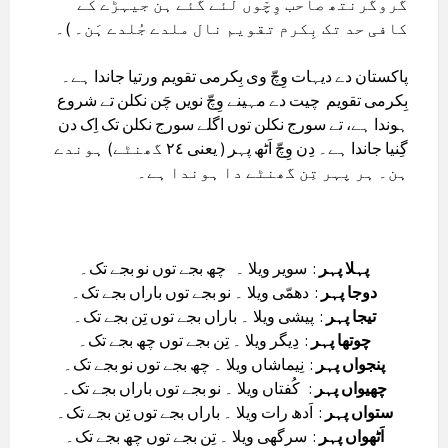
گروگرنتھ صاحب وِچّوں لئے گئے ہن جیہڑے کے
کافی حد تک بِکرم تقویم نال ملدے جُلدے ہَن۔ )۔
پاکستان دے دیہات وِچّ وی بِکرمی تقویم ورتیا جاندا ہے۔
بِکرمی تقویم چیت دے مہینے وِچّ نویں چَن نکلن تے شروع
ہوندا ہے، تے سورج نکلن توں اگلے سورج نکلن تک اِک دن
گِنیا جاندا ہے۔ دِن وِچّ اَٹھ پہر ( یعنی ٢٤ گھنٹے) ہوندے
ہن۔ ہر پہر تِن گھنٹے دا ہوندا ہے۔
پہلا پہر
: سویر ویلا ۔ چھ بجے توں نو بجے تک۔
دوجا پہر
: دھمّی ویلا ۔ نو بجے توں باراں بجے تک۔
تیجا پہر
: پیشی ویلا ۔ باراں بجے توں تِن بجے تک۔
چوتھا پہر
: دِیگر ویلا ۔ تِن بجے توں چھ بجے تک۔
پنجواں پہر
: نِیماشاں ویلا ۔ چھ بجے توں نو بجے تک۔
چھیواں پہر
: کُفتاں ویلا ۔ نو بجے توں باراں بجے تک۔
ستواں پہر
: اَدھ رات ویلا ۔ باراں بجے توں تِن بجے تک۔
اَٹھواں پہر
: سرگھی ویلا ۔ تِن بجے توں چھ بجے تک۔