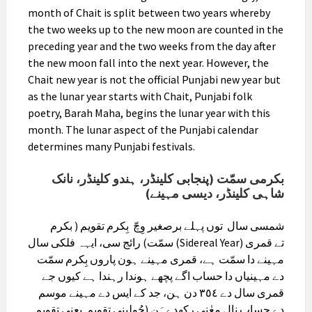
month of Chait is split between two years whereby
the two weeks up to the new moon are counted in the
preceding year and the two weeks from the day after
the new moon fall into the next year. However, the
Chait new year is not the official Punjabi new year but
as the lunar year starts with Chait, Punjabi folk
poetry, Barah Maha, begins the lunar year with this
month. The lunar aspect of the Punjabi calendar
determines many Punjabi festivals.
بکرمی سمّت (پنجابی کلینڈر، ہندو کلینڈر، نانک
شاہی کلینڈر، دیسی مہینے)
شمسی سال توں پہلے برصغیر وِچّ بِکرم تقویم ( بکرم
سمّت) رائج سی، ایہہ فلکی سال (Sidereal Year) تے قمری
مہینے دا سمّت ہے، قمری مہینے ہون پاروں بِکرم سمّت
دے مہینیاں دا حساب اگے پچھے ہوندا رہندا ہے کیوں جے
قمری سال دے ٣٥٤ دن ہن، جد کے ایس دے مہینے موسم
دے حساب نال معٰنی رکھدےہَن (جُولینی تقویم یعنی تقویمِ