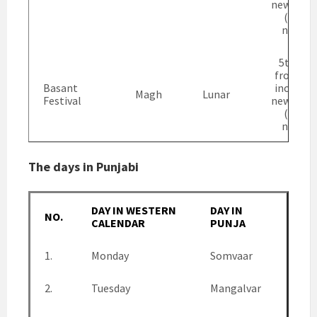
new moo
(dark
night)
5th day
from an
Basant
includin
Magh
Lunar
Festival
new moo
(dark
night)
The days in Punjabi
DAY IN WESTERN
DAY IN
NO.
CALENDAR
PUNJA
BI
1.
Monday
Somvaar
2.
Tuesday
Mangalvar