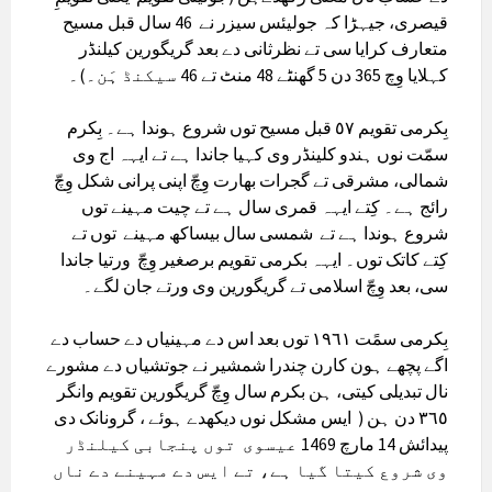
قیصری، جیہڑا کہ جولیئس سیزر نے 46 سال قبل مسیح
متعارف کرایا سی تے نظرثانی دے بعد گریگورین کیلنڈر
کہلایا وِچ 365 دن 5 گھنٹے 48 منٹ تے 46 سیکنڈ ہَن۔)۔
بِکرمی تقویم ٥٧ قبل مسیح توں شروع ہوندا ہے۔ بِکرم
سمّت نوں ہندو کلینڈر وی کہیا جاندا ہے تے ایہہ اج وی
شمالی، مشرقی تے گجرات بھارت وِچّ اپنی پرانی شکل وِچّ
رائج ہے۔ کِتے ایہہ قمری سال ہے تے چیت مہینے توں
شروع ہوندا ہے تے شمسی سال بیساکھ مہینے توں تے
کِتے کاتک توں۔ ایہہ بکرمی تقویم برصغیر وِچّ ورتیا جاندا
سی، بعد وِچّ اسلامی تے گریگورین وی ورتے جان لگے۔
بِکرمی سمًت ١٩٦١ توں بعد اس دے مہینیاں دے حساب دے
اگے پچھے ہون کارن چندرا شمشیر نے جوتشیاں دے مشورے
نال تبدیلی کیتی، ہن بکرم سال وِچّ گریگورین تقویم وانگر
٣٦٥ دن ہن ( ایس مشکل نوں دیکھدے ہوئے ، گرونانک دی
پیدائش 14 مارچ 1469 عیسوی توں پنجابی کیلنڈر
وی شروع کیتا گیا ہے، تے ایس دے مہینے دے ناں