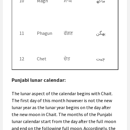
10
Magh
ਮਾਘ
ماگھ
11
Phagun
ਫੱਗਣ
پھگن
12
Chet
ਚੇਤ
چیت
Punjabi lunar calendar:
The lunar aspect of the calendar begins with Chait.
The first day of this month however is not the new
lunar year as the lunar year begins on the day after
the new moon in Chait. The months of the Punjabi
lunar calendar start from the day after the full moon
and end on the following full moon. Accordingly, the