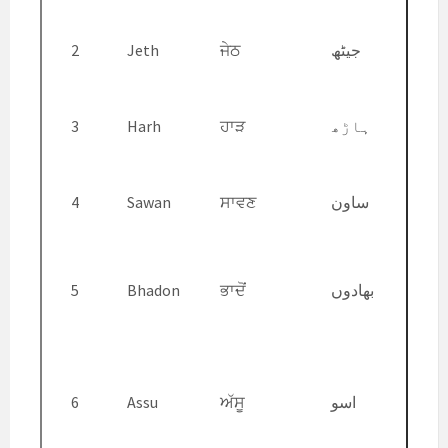
2
Jeth
ਜੇਠ
جیٹھ
3
Harh
ਹਾੜ
ہاڑھ
4
Sawan
ਸਾਵਣ
ساون
5
Bhadon
ਭਾਦੋਂ
بھادوں
6
Assu
ਅੱਸੂ
اسو