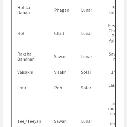
Holika
Phagan
Phagan
Lunar
Dahan
full moo
First day 
Chait aft
Holi
Chait
Lunar
Phagan
full moo
Raksha
Sawan ful
Sawan
Lunar
Bandhan
moon
Vaisakhi
Visakh
Solar
1 Visakh
Last day 
Lohri
Poh
Solar
Poh
Sawan
month/3
day fro
and
Teej/Teeyan
Sawan
Lunar
includin