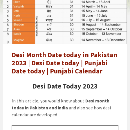
Desi
Calendar-
Desi
date
in
pakistan
today
desi
Desi Month Date today in Pakistan
date
2023 | Desi Date today | Punjabi
in
Date today | Punjabi Calendar
pakistan
punjabi
Desi Date Today 2023
date
in
In this article, you would know about
Desi month
pakistan
today in Pakistan and india
and also see how desi
today
calendar are developed
punjabi
date
punjabi