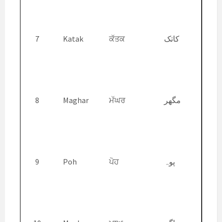
7
Katak
ਕੱਤਕ
کاتک
8
Maghar
ਮੱਘਰ
مگھر
9
Poh
ਪੋਹ
پوہ