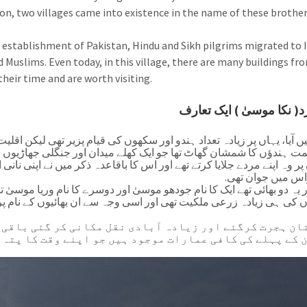
son, two villages came into existence in the name of these brothe
e establishment of Pakistan, Hindu and Sikh pilgrims migrated to
 Muslims. Even today, in this village, there are many buildings fr
their time and are worth visiting.
( نکا موسیٰ ) ایک تعارف
 آیا، یہاں پر زیادہ تعداد ہندو اور سکھوں کی قیام پزیر تھی لیکن اقلی
ت ہندؤں کا شمشان گھاٹ تھا جو ایک کھلے میدان اور جنگلی جھاڑیوں س
ر وہ اپنے مردے جلایا کرتے تھے اور اس کا باقاعدہ ذکر میں نے اپنی نانی 
واس میں جوان تھی
یہ دو بھائی تھے ایک کا نام جودھو موسیٰ اور دوسرے کا نام وریا موسیٰ ت
ونوں کی ہی زیادہ زرعی ملکیت تھی اور اسی وجہ سے ان بھائیوں کے نام پر
ان ہجرت کرگئے اور زیادہ آبادی نقل مکانی کر گئی باقی
 کے پہلے کی کافی عمارات موجود ہیں جو اپنے وقت کا پتہ 