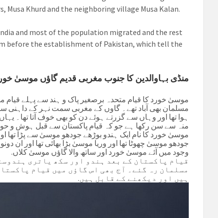
rs, Musa Khurd and the neighboring village Musa Kalan.
 India and most of the population migrated and the rest
om before the establishment of Pakistan, which tell the
منڈی بہاوالدین کا جنوب مغربی قدیم گاؤں موسیٰ خورد
موسیٰ خورد کا قیام متحدہ برصغیر پاک و ہند سے پہلے قیام میں
مسلمان بھی آباد تھے۔ گاوں کے مغربی سمت نہر کے داہنی سم
ہوا تھا اور وہاں سے گزرتے ہوئے دن کو بھی خوف آتا تھا۔ یہاں پ
منہ سے سن رکھا ہے جو کہ قیام پاکستان سے قبل ہوش و ح.
موسیٰ خورد کا نام ایک ہندو بوڑھے جودھو موسیٰ سے پڑا تھا اور 
جودھو موسیٰ چھوٹا تھا اور وریا موسیٰ بڑا بھائی تھا اور ان د
وجود میں آئے موسیٰ خورد اور ساتھ والا گاؤں موسیٰ کلاں.
قیام پاکستان کے بعد ہندو اور سکھ یاتری ہندوست
مسلمان رہ گئے۔ آج بھی اس گاؤں میں قیام پاکستان
ہیں اور دیکھنے کے قابل ہیں.