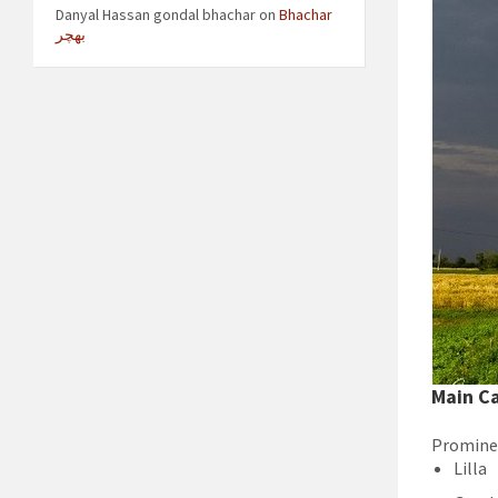
Danyal Hassan gondal bhachar
on
Bhachar
بھچر
Main Ca
Prominen
Lilla