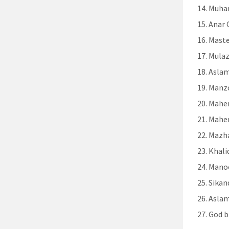
Muha
Anar 
Maste
Mulaz
Aslam
Manzo
Maher
Maher
Mazha
Khali
Manoo
Sikan
Asla
God b