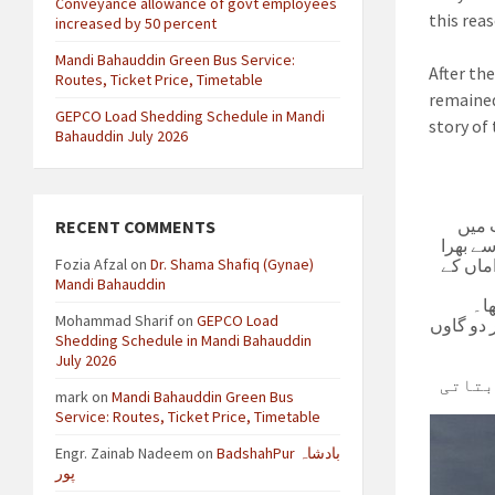
Conveyance allowance of govt employees
this rea
increased by 50 percent
Mandi Bahauddin Green Bus Service:
After th
Routes, Ticket Price, Timetable
remained
GEPCO Load Shedding Schedule in Mandi
story of 
Bahauddin July 2026
ت میں
RECENT COMMENTS
ے بھرا
Fozia Afzal
on
Dr. Shama Shafiq (Gynae)
اماں کے
Mandi Bahauddin
ھا۔
Mohammad Sharif
on
GEPCO Load
 دو گاوں
Shedding Schedule in Mandi Bahauddin
July 2026
بتاتی
mark
on
Mandi Bahauddin Green Bus
Service: Routes, Ticket Price, Timetable
Engr. Zainab Nadeem
on
BadshahPur بادشاہ
پور