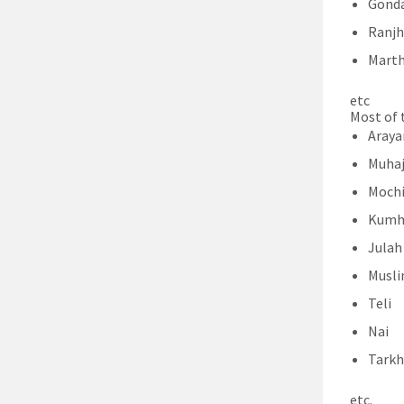
Gond
Ranj
Mart
etc
Most of 
Araya
Muhaj
Moch
Kumh
Julah
Musli
Teli
Nai
Tark
etc.