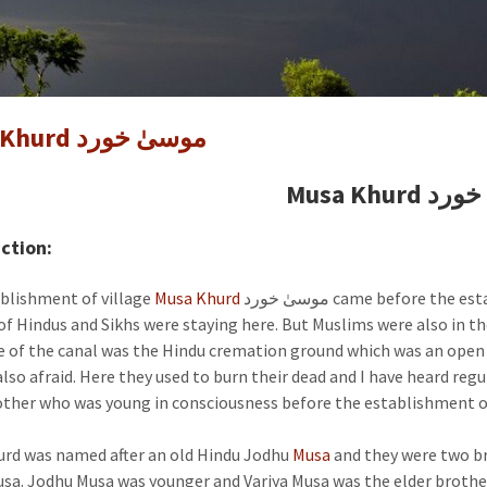
خورد
Musa Khurd موسیٰ خورد
Musa Khur
ction:
blishment of village
Musa Khurd
موسیٰ خورد came before the establishment of the United Indian Subcontinent. A large
f Hindus and Sikhs were staying here. But Muslims were also in the
de of the canal was the Hindu cremation ground which was an open f
also afraid. Here they used to burn their dead and I have heard r
her who was young in consciousness before the establishment o
rd was named after an old Hindu Jodhu
Musa
and they were two b
usa. Jodhu Musa was younger and Variya Musa was the elder brothe