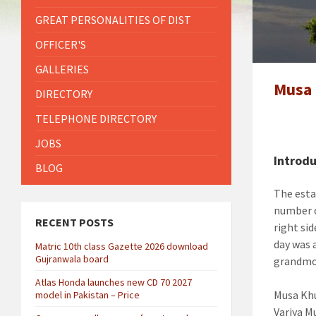
GREAT PERSONALITIES OF DIST
OFFICER'S
GALLERIES
DIRECTORY
TELEPHONE DIRECTORY
JOBS
Introdu
BLOG
The esta
number o
RECENT POSTS
right si
day was 
Matric 10th class Gazette 2026 download
Gujranwala board
grandmot
Atlas Honda launches new CD 70 2027
Musa Khu
model in Pakistan – Price
Variya M