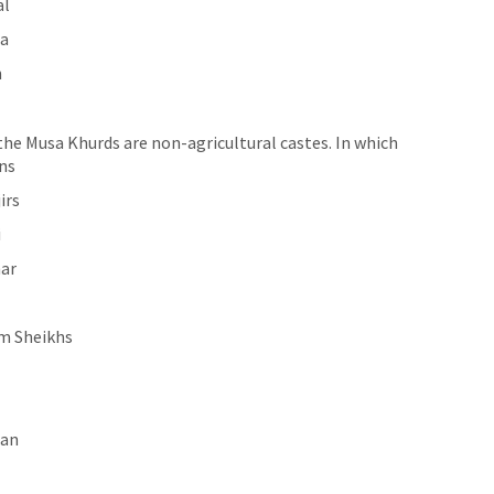
al
ha
h
the Musa Khurds are non-agricultural castes. In which
ns
irs
i
ar
m Sheikhs
han