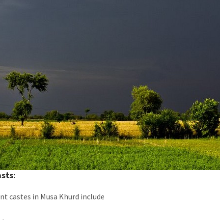
sts:
t castes in Musa Khurd include