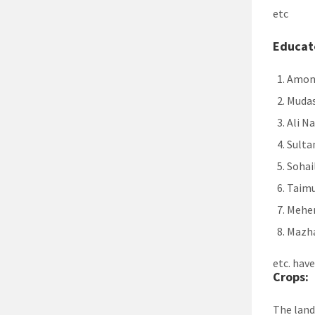
etc
Educate
Among
Mudas
Ali Na
Sulta
Sohai
Taimu
Meher
Mazh
etc. hav
Crops:
The land 