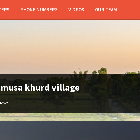
CERS
PHONE NUMBERS
VIDEOS
OUR TEAM
:
musa khurd village
News
Musa
Khurd
موسیٰ