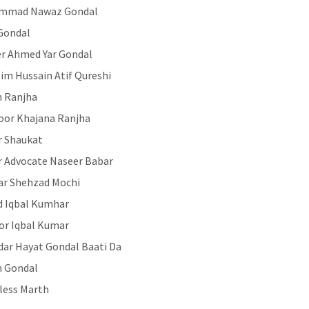
mmad Nawaz Gondal
Gondal
r Ahmed Yar Gondal
im Hussain Atif Qureshi
 Ranjha
or Khajana Ranjha
 Shaukat
 Advocate Naseer Babar
r Shehzad Mochi
d Iqbal Kumhar
r Iqbal Kumar
dar Hayat Gondal Baati Da
m Gondal
less Marth